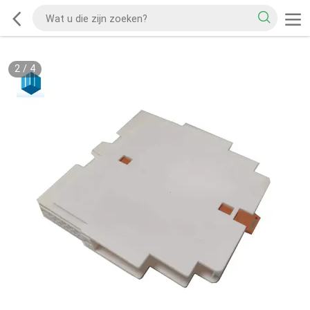
2
/
4