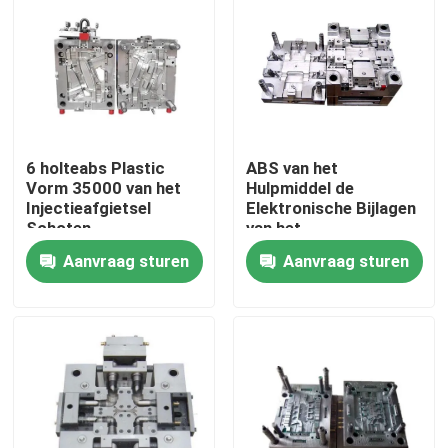
Fabrieksreis
Kwaliteitscontrole
6 holteabs Plastic
ABS van het
Contacteer ons
Vorm 35000 van het
Hulpmiddel de
Injectieafgietsel
Elektronische Bijlagen
Schoten
van het
Nieuws
Injectieafgietsel Vorm
Aanvraag sturen
Aanvraag sturen
van het de
Injectieafgietsel
Gevallen
de producten van het injectieafgietsel
Het plastic Injectie Vormen