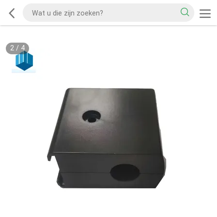
2
/
4