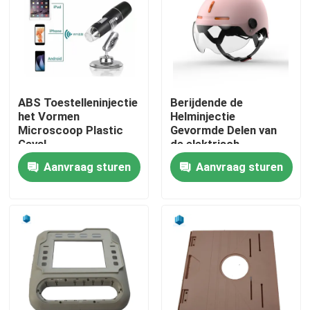
Fabrieksreis
Kwaliteitscontrole
ABS Toestelleninjectie
Berijdende de
het Vormen
Helminjectie
Contacteer ons
Microscoop Plastic
Gevormde Delen van
Geval
de elektrisch
voertuigveiligheid
Aanvraag sturen
Aanvraag sturen
Nieuws
Gevallen
de producten van het injectieafgietsel
Het plastic Injectie Vormen