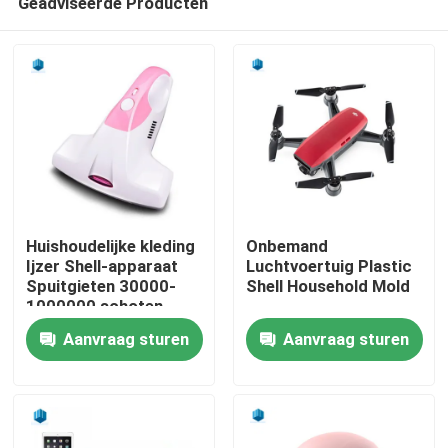
Geadviseerde Producten
Huishoudelijke kleding
Onbemand
Ijzer Shell-apparaat
Luchtvoertuig Plastic
Spuitgieten 30000-
Shell Household Mold
1000000 schoten
Huis
Aanvraag sturen
Aanvraag sturen
Producten
Ongeveer ons