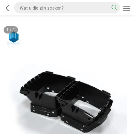
1
/
1