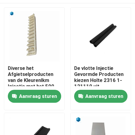
Diverse het
De vlotte Injectie
Afgietselproducten
Gevormde Producten
van de Kleurenlkm
kiezen Holte 2316 1-
Injectie met het 500
121110 uit
Vormleven
Huis
Aanvraag sturen
Aanvraag sturen
Producten
Ongeveer ons