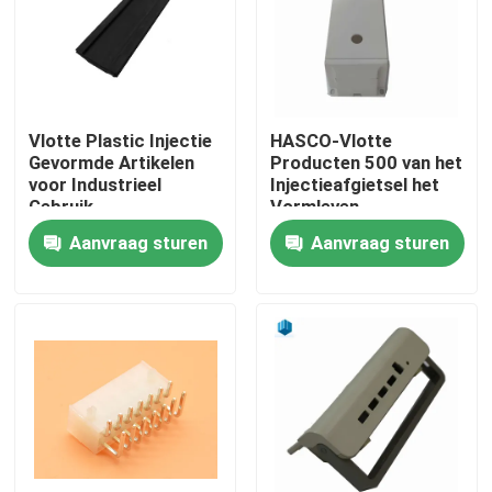
Fabrieksreis
Kwaliteitscontrole
Vlotte Plastic Injectie
HASCO-Vlotte
Gevormde Artikelen
Producten 500 van het
voor Industrieel
Injectieafgietsel het
Contacteer ons
Gebruik
Vormleven
Aanvraag sturen
Aanvraag sturen
Nieuws
Gevallen
de producten van het injectieafgietsel
Het plastic Injectie Vormen