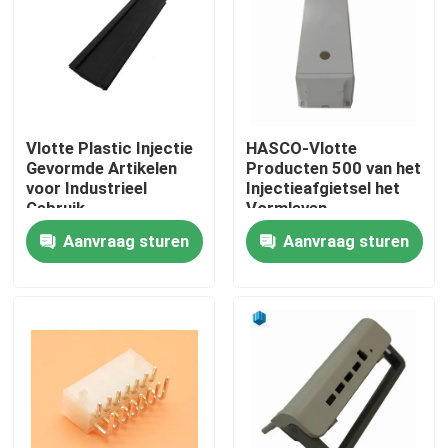
Fabrieksreis
Kwaliteitscontrole
Vlotte Plastic Injectie
HASCO-Vlotte
Gevormde Artikelen
Producten 500 van het
Contacteer ons
voor Industrieel
Injectieafgietsel het
Gebruik
Vormleven
Aanvraag sturen
Aanvraag sturen
Nieuws
Gevallen
de producten van het injectieafgietsel
Het plastic Injectie Vormen