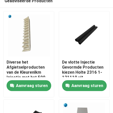
Geadviseerde Producten
Diverse het
De vlotte Injectie
Afgietselproducten
Gevormde Producten
van de Kleurenlkm
kiezen Holte 2316 1-
Injectie met het 500
121110 uit
Huis
Vormleven
Aanvraag sturen
Aanvraag sturen
Producten
Ongeveer ons