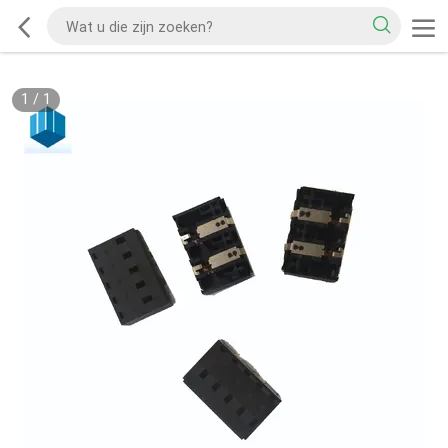
1
/
1