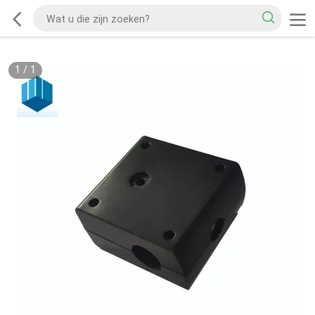
1
/
1