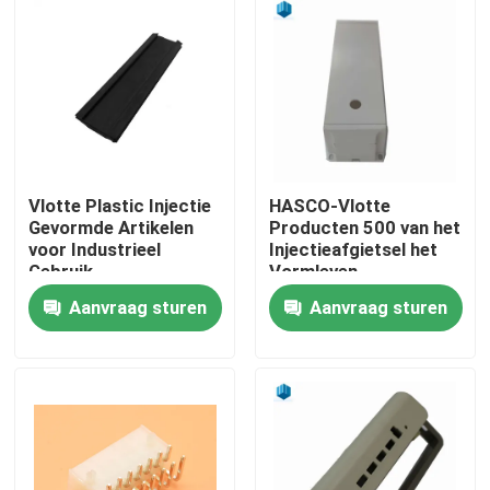
Fabrieksreis
Kwaliteitscontrole
Contacteer ons
Vlotte Plastic Injectie
HASCO-Vlotte
Gevormde Artikelen
Producten 500 van het
voor Industrieel
Injectieafgietsel het
Nieuws
Gebruik
Vormleven
Aanvraag sturen
Aanvraag sturen
Gevallen
de producten van het injectieafgietsel
Het plastic Injectie Vormen