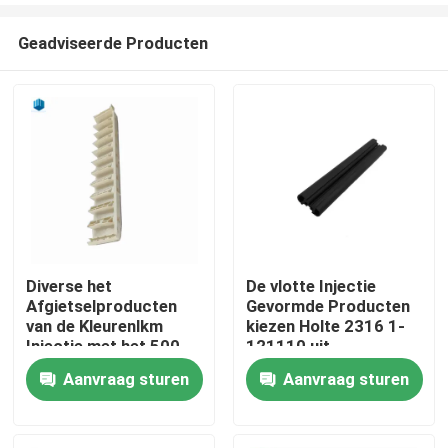
Geadviseerde Producten
Diverse het
De vlotte Injectie
Afgietselproducten
Gevormde Producten
Huis
van de Kleurenlkm
kiezen Holte 2316 1-
Injectie met het 500
121110 uit
Vormleven
Aanvraag sturen
Aanvraag sturen
Producten
Ongeveer ons